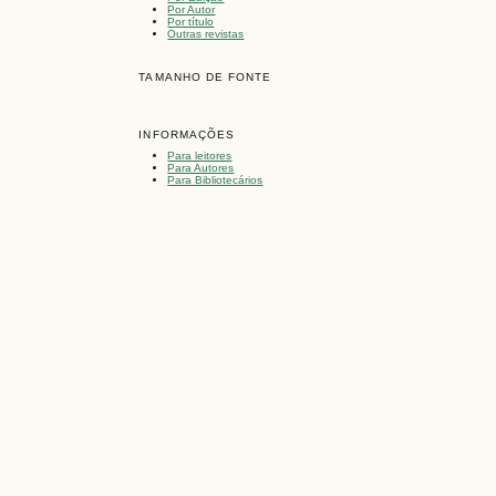
Por Autor
Por título
Outras revistas
TAMANHO DE FONTE
INFORMAÇÕES
Para leitores
Para Autores
Para Bibliotecários