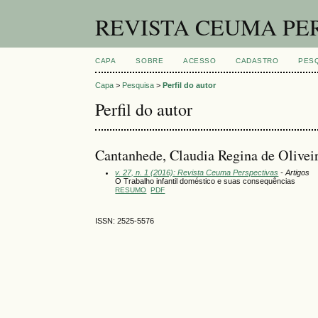
REVISTA CEUMA PE
CAPA
SOBRE
ACESSO
CADASTRO
PES
Capa
>
Pesquisa
>
Perfil do autor
Perfil do autor
Cantanhede, Claudia Regina de Oliveir
v. 27, n. 1 (2016): Revista Ceuma Perspectivas
- Artigos
O Trabalho infantil doméstico e suas consequências
RESUMO
PDF
ISSN: 2525-5576