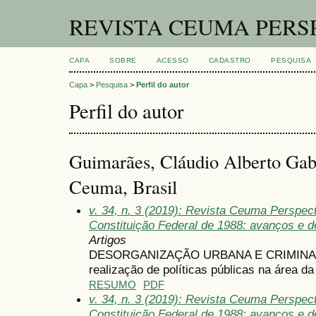
REVISTA CEUMA PERS
CAPA
SOBRE
ACESSO
CADASTRO
PESQUISA
Capa
>
Pesquisa
>
Perfil do autor
Perfil do autor
Guimarães, Cláudio Alberto Gabr
Ceuma, Brasil
v. 34, n. 3 (2019): Revista Ceuma Perspec
Constituição Federal de 1988: avanços e de
Artigos
DESORGANIZAÇÃO URBANA E CRIMINALID
realização de políticas públicas na área d
RESUMO
PDF
v. 34, n. 3 (2019): Revista Ceuma Perspec
Constituição Federal de 1988: avanços e de