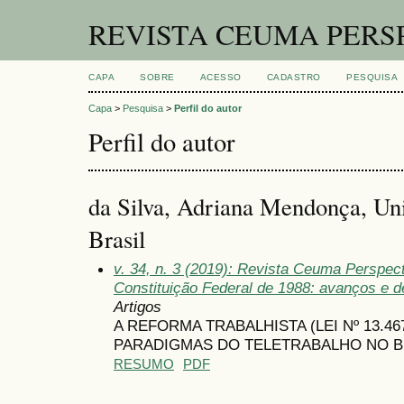
REVISTA CEUMA PERS
CAPA
SOBRE
ACESSO
CADASTRO
PESQUISA
Capa
>
Pesquisa
>
Perfil do autor
Perfil do autor
da Silva, Adriana Mendonça, Un
Brasil
v. 34, n. 3 (2019): Revista Ceuma Perspec
Constituição Federal de 1988: avanços e de
Artigos
A REFORMA TRABALHISTA (LEI Nº 13.46
PARADIGMAS DO TELETRABALHO NO B
RESUMO
PDF