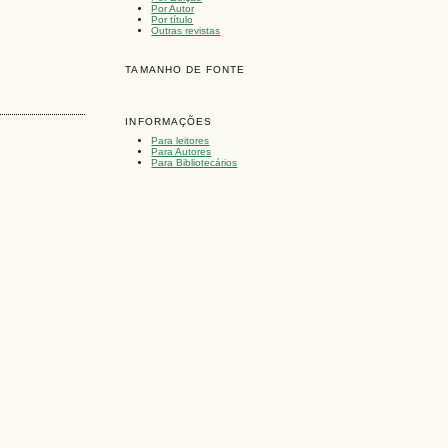
Por Autor
Por título
Outras revistas
TAMANHO DE FONTE
INFORMAÇÕES
Para leitores
Para Autores
Para Bibliotecários