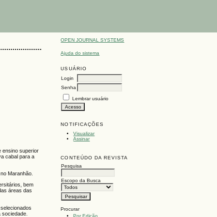
OPEN JOURNAL SYSTEMS
Ajuda do sistema
USUÁRIO
Login
Senha
Lembrar usuário
NOTIFICAÇÕES
Visualizar
Assinar
e ensino superior
va cabal para a
CONTEÚDO DA REVISTA
Pesquisa
r no Maranhão.
Escopo da Busca
ersitários, bem
das áreas das
 selecionados
Procurar
a sociedade.
Por Edição