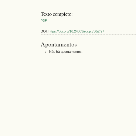
Texto completo:
PDF
DOI:
https://doi.org/10.24863/rccp.v30i2.97
Apontamentos
Não há apontamentos.