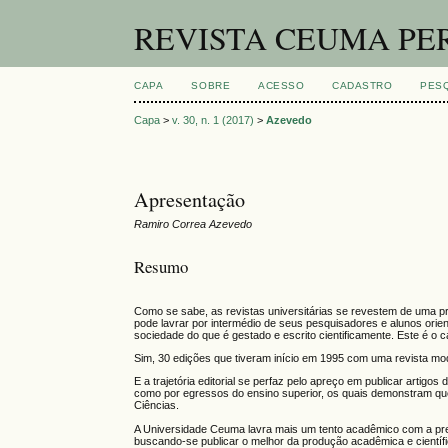
REVISTA CEUMA PE
CAPA
SOBRE
ACESSO
CADASTRO
PES
Capa
>
v. 30, n. 1 (2017)
>
Azevedo
Apresentação
Ramiro Correa Azevedo
Resumo
Como se sabe, as revistas universitárias se revestem de uma pr
pode lavrar por intermédio de seus pesquisadores e alunos orie
sociedade do que é gestado e escrito cientificamente. Este é o
Sim, 30 edições que tiveram início em 1995 com uma revista mod
E a trajetória editorial se perfaz pelo apreço em publicar artigo
como por egressos do ensino superior, os quais demonstram q
Ciências.
A Universidade Ceuma lavra mais um tento acadêmico com a pres
buscando-se publicar o melhor da produção acadêmica e científi