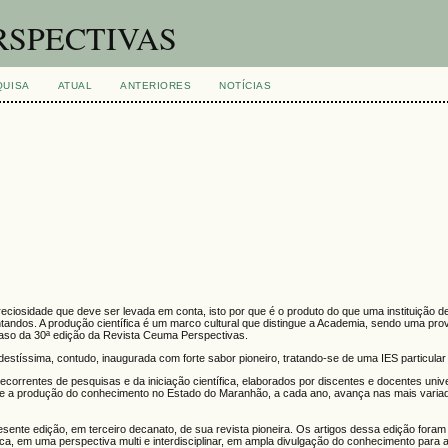
RSPECTIVAS
QUISA
ATUAL
ANTERIORES
NOTÍCIAS
eciosidade que deve ser levada em conta, isto por que é o produto do que uma instituição d
ntandos. A produção científica é um marco cultural que distingue a Academia, sendo uma pro
 caso da 30ª edição da Revista Ceuma Perspectivas.
estíssima, contudo, inaugurada com forte sabor pioneiro, tratando-se de uma IES particula
s decorrentes de pesquisas e da iniciação científica, elaborados por discentes e docentes univ
ue a produção do conhecimento no Estado do Maranhão, a cada ano, avança nas mais varia
ente edição, em terceiro decanato, de sua revista pioneira. Os artigos dessa edição foram
ca, em uma perspectiva multi e interdisciplinar, em ampla divulgação do conhecimento para 