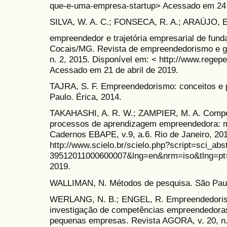
que-e-uma-empresa-startup> Acessado em 24 d
SILVA, W. A. C.; FONSECA, R. A.; ARAÚJO, E
empreendedor e trajetória empresarial de fu
Cocais/MG. Revista de empreendedorismo e g
n. 2, 2015. Disponível em: < http://www.regepe
Acessado em 21 de abril de 2019.
TAJRA, S. F. Empreendedorismo: conceitos e p
Paulo. Érica, 2014.
TAKAHASHI, A. R. W.; ZAMPIER, M. A. Compe
processos de aprendizagem empreendedora: mo
Cadernos EBAPE, v.9, a.6. Rio de Janeiro, 201
http://www.scielo.br/scielo.php?script=sci_ab
39512011000600007&lng=en&nrm=iso&tlng=pt
2019.
WALLIMAN, N. Métodos de pesquisa. São Paul
WERLANG, N. B.; ENGEL, R. Empreendedoris
investigação de competências empreendedora
pequenas empresas. Revista AGORA, v. 20, n.