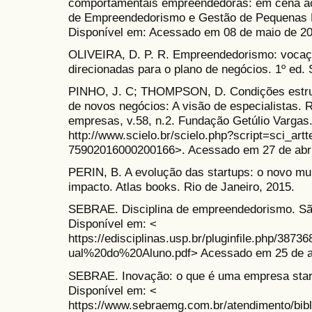
comportamentais empreendedoras: em cena aos
de Empreendedorismo e Gestão de Pequenas E
Disponível em: Acessado em 08 de maio de 20
OLIVEIRA, D. P. R. Empreendedorismo: vocaçã
direcionadas para o plano de negócios. 1º ed.
PINHO, J. C; THOMPSON, D. Condições estru
de novos negócios: A visão de especialistas. 
empresas, v.58, n.2. Fundação Getúlio Vargas
http://www.scielo.br/scielo.php?script=sci_art
75902016000200166>. Acessado em 27 de abri
PERIN, B. A evolução das startups: o novo m
impacto. Atlas books. Rio de Janeiro, 2015.
SEBRAE. Disciplina de empreendedorismo. São
Disponível em: <
https://edisciplinas.usp.br/pluginfile.php/38
ual%20do%20Aluno.pdf> Acessado em 25 de ab
SEBRAE. Inovação: o que é uma empresa start
Disponível em: <
https://www.sebraemg.com.br/atendimento/bibl