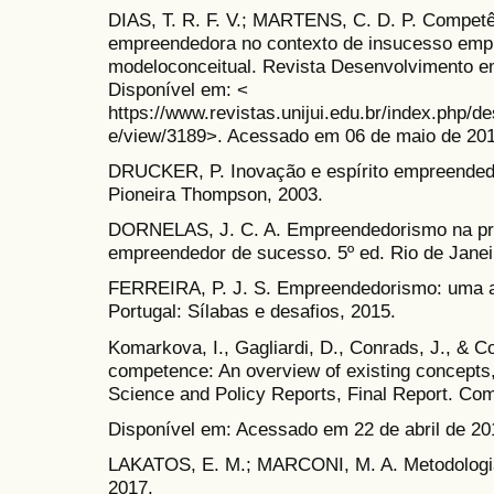
DIAS, T. R. F. V.; MARTENS, C. D. P. Compet
empreendedora no contexto de insucesso empr
modeloconceitual. Revista Desenvolvimento em
Disponível em: <
https://www.revistas.unijui.edu.br/index.php/
e/view/3189>. Acessado em 06 de maio de 201
DRUCKER, P. Inovação e espírito empreendedor
Pioneira Thompson, 2003.
DORNELAS, J. C. A. Empreendedorismo na prá
empreendedor de sucesso. 5º ed. Rio de Janeir
FERREIRA, P. J. S. Empreendedorismo: uma ab
Portugal: Sílabas e desafios, 2015.
Komarkova, I., Gagliardi, D., Conrads, J., & C
competence: An overview of existing concepts, 
Science and Policy Reports, Final Report. Co
Disponível em: Acessado em 22 de abril de 20
LAKATOS, E. M.; MARCONI, M. A. Metodologia c
2017.