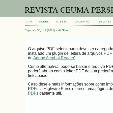
REVISTA CEUMA PERS
CAPA
SOBRE
ACESSO
CADASTRO
PESQUISA
Capa
>
v. 38, n. 2 (2021)
>
da Silva
O arquivo PDF selecionado deve ser carregad
instalado um plugin de leitura de arquivos PDF
do
Adobe Acrobat Reader
).
Como alternativa, pode-se baixar o arquivo PD
poderá abrí-lo com o leitor PDF de sua preferên
link abaixo.
Caso deseje mais informações sobre como impri
PDFs, a Highwire Press oferece uma página d
PDFs
bastante útil.