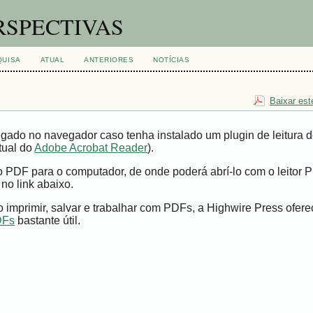
RSPECTIVAS
QUISA
ATUAL
ANTERIORES
NOTÍCIAS
Baixar est
gado no navegador caso tenha instalado um plugin de leitura 
tual do
Adobe Acrobat Reader
).
vo PDF para o computador, de onde poderá abrí-lo com o leitor 
 no link abaixo.
imprimir, salvar e trabalhar com PDFs, a Highwire Press ofer
DFs
bastante útil.