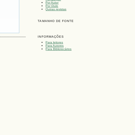
Por Autor
Por título
Outras revistas
TAMANHO DE FONTE
INFORMAÇÕES
Para leitores
Para Autores
Para Bibliotecários