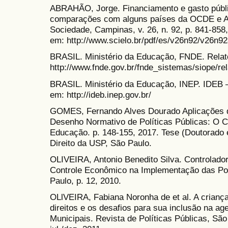
ABRAHÃO, Jorge. Financiamento e gasto públi
comparações com alguns países da OCDE e A
Sociedade, Campinas, v. 26, n. 92, p. 841-858,
em: http://www.scielo.br/pdf/es/v26n92/v26n9
BRASIL. Ministério da Educação, FNDE. Relató
http://www.fnde.gov.br/fnde_sistemas/siope/rel
BRASIL. Ministério da Educação, INEP. IDEB 
em: http://ideb.inep.gov.br/
GOMES, Fernando Alves Dourado Aplicações da
Desenho Normativo de Políticas Públicas: O 
Educação. p. 148-155, 2017. Tese (Doutorado 
Direito da USP, São Paulo.
OLIVEIRA, Antonio Benedito Silva. Controlad
Controle Econômico na Implementação das Polí
Paulo, p. 12, 2010.
OLlVEIRA, Fabiana Noronha de et al. A crianç
direitos e os desafios para sua inclusão na ag
Municipais. Revista de Políticas Públicas, São 