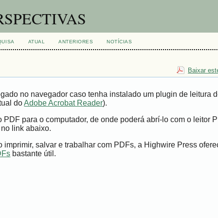
RSPECTIVAS
QUISA
ATUAL
ANTERIORES
NOTÍCIAS
Baixar est
gado no navegador caso tenha instalado um plugin de leitura 
tual do
Adobe Acrobat Reader
).
vo PDF para o computador, de onde poderá abrí-lo com o leitor 
 no link abaixo.
imprimir, salvar e trabalhar com PDFs, a Highwire Press ofer
DFs
bastante útil.