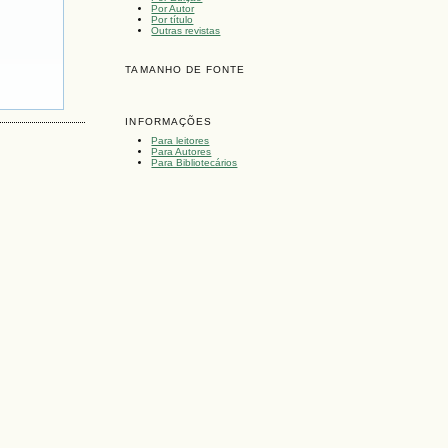
Por Autor
Por título
Outras revistas
TAMANHO DE FONTE
INFORMAÇÕES
Para leitores
Para Autores
Para Bibliotecários