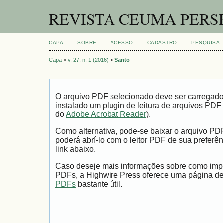
REVISTA CEUMA PERS
CAPA
SOBRE
ACESSO
CADASTRO
PESQUISA
Capa
>
v. 27, n. 1 (2016)
>
Santo
O arquivo PDF selecionado deve ser carregad
instalado um plugin de leitura de arquivos PDF
do
Adobe Acrobat Reader
).
Como alternativa, pode-se baixar o arquivo PD
poderá abrí-lo com o leitor PDF de sua preferên
link abaixo.
Caso deseje mais informações sobre como impri
PDFs, a Highwire Press oferece uma página d
PDFs
bastante útil.