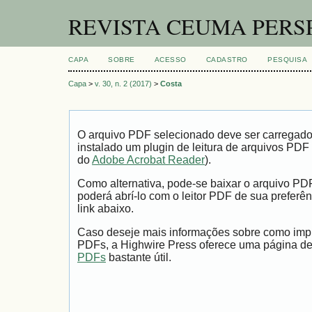
REVISTA CEUMA PERS
CAPA
SOBRE
ACESSO
CADASTRO
PESQUISA
Capa
>
v. 30, n. 2 (2017)
>
Costa
O arquivo PDF selecionado deve ser carregad
instalado um plugin de leitura de arquivos PDF
do
Adobe Acrobat Reader
).
Como alternativa, pode-se baixar o arquivo PD
poderá abrí-lo com o leitor PDF de sua preferên
link abaixo.
Caso deseje mais informações sobre como impri
PDFs, a Highwire Press oferece uma página d
PDFs
bastante útil.