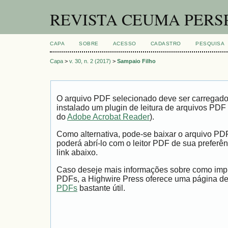
REVISTA CEUMA PERS
CAPA
SOBRE
ACESSO
CADASTRO
PESQUISA
Capa
>
v. 30, n. 2 (2017)
>
Sampaio Filho
O arquivo PDF selecionado deve ser carregad
instalado um plugin de leitura de arquivos PDF
do
Adobe Acrobat Reader
).
Como alternativa, pode-se baixar o arquivo PD
poderá abrí-lo com o leitor PDF de sua preferên
link abaixo.
Caso deseje mais informações sobre como impri
PDFs, a Highwire Press oferece uma página d
PDFs
bastante útil.