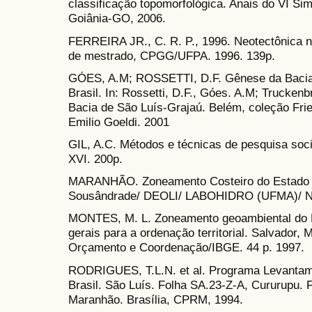
classificação topomorfológica. Anais do VI Si
Goiânia-GO, 2006.
FERREIRA JR., C. R. P., 1996. Neotectônica n
de mestrado, CPGG/UFPA. 1996. 139p.
GÓES, A.M; ROSSETTI, D.F. Gênese da Bacia 
Brasil. In: Rossetti, D.F., Góes. A.M; Trucken
Bacia de São Luís-Grajaú. Belém, coleção Fri
Emilio Goeldi. 2001
GIL, A.C. Métodos e técnicas de pesquisa socia
XVI. 200p.
MARANHÃO. Zoneamento Costeiro do Estado 
Sousândrade/ DEOLI/ LABOHIDRO (UFMA)/ Nú
MONTES, M. L. Zoneamento geoambiental do E
gerais para a ordenação territorial. Salvador, 
Orçamento e Coordenação/IBGE. 44 p. 1997.
RODRIGUES, T.L.N. et al. Programa Levantam
Brasil. São Luís. Folha SA.23-Z-A, Cururupu.
Maranhão. Brasília, CPRM, 1994.