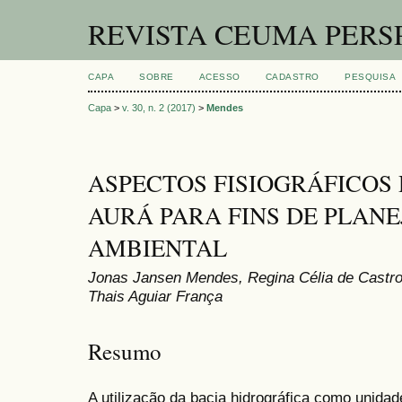
REVISTA CEUMA PERS
CAPA
SOBRE
ACESSO
CADASTRO
PESQUISA
Capa
>
v. 30, n. 2 (2017)
>
Mendes
ASPECTOS FISIOGRÁFICOS 
AURÁ PARA FINS DE PLAN
AMBIENTAL
Jonas Jansen Mendes, Regina Célia de Castro 
Thais Aguiar França
Resumo
A utilização da bacia hidrográfica como unida