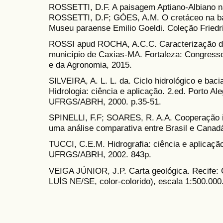
ROSSETTI, D.F. A paisagem Aptiano-Albiano n
ROSSETTI, D.F; GÓES, A.M. O cretáceo na ba
Museu paraense Emilio Goeldi. Coleção Friedri
ROSSI apud ROCHA, A.C.C. Caracterização da 
município de Caxias-MA. Fortaleza: Congresso
e da Agronomia, 2015.
SILVEIRA, A. L. L. da. Ciclo hidrológico e baci
Hidrologia: ciência e aplicação. 2.ed. Porto Al
UFRGS/ABRH, 2000. p.35-51.
SPINELLI, F.F; SOARES, R. A.A. Cooperação in
uma análise comparativa entre Brasil e Canadá
TUCCI, C.E.M. Hidrografia: ciência e aplicação
UFRGS/ABRH, 2002. 843p.
VEIGA JÚNIOR, J.P. Carta geológica. Recife
LUÍS NE/SE, color-colorido), escala 1:500.000