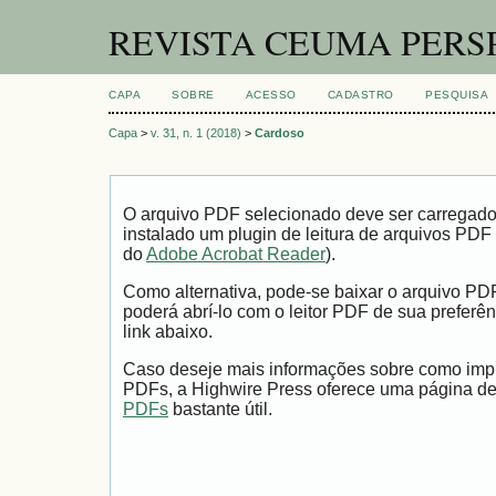
REVISTA CEUMA PERS
CAPA
SOBRE
ACESSO
CADASTRO
PESQUISA
Capa
>
v. 31, n. 1 (2018)
>
Cardoso
O arquivo PDF selecionado deve ser carregad
instalado um plugin de leitura de arquivos PDF
do
Adobe Acrobat Reader
).
Como alternativa, pode-se baixar o arquivo PD
poderá abrí-lo com o leitor PDF de sua preferên
link abaixo.
Caso deseje mais informações sobre como impri
PDFs, a Highwire Press oferece uma página d
PDFs
bastante útil.