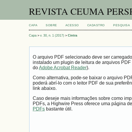
REVISTA CEUMA PERS
CAPA
SOBRE
ACESSO
CADASTRO
PESQUISA
Capa
>
v. 30, n. 1 (2017)
>
Cintra
O arquivo PDF selecionado deve ser carregad
instalado um plugin de leitura de arquivos PDF
do
Adobe Acrobat Reader
).
Como alternativa, pode-se baixar o arquivo PD
poderá abrí-lo com o leitor PDF de sua preferên
link abaixo.
Caso deseje mais informações sobre como impri
PDFs, a Highwire Press oferece uma página d
PDFs
bastante útil.