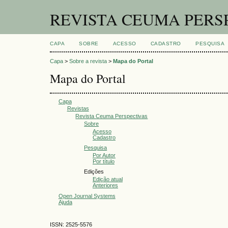
REVISTA CEUMA PERS
CAPA
SOBRE
ACESSO
CADASTRO
PESQUISA
Capa
>
Sobre a revista
>
Mapa do Portal
Mapa do Portal
Capa
Revistas
Revista Ceuma Perspectivas
Sobre
Acesso
Cadastro
Pesquisa
Por Autor
Por título
Edições
Edição atual
Anteriores
Open Journal Systems
Ajuda
ISSN: 2525-5576