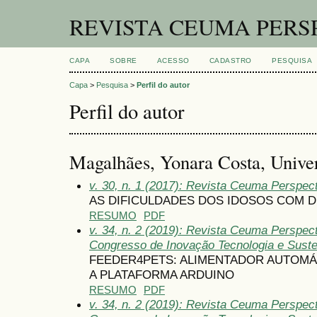
REVISTA CEUMA PERS
CAPA
SOBRE
ACESSO
CADASTRO
PESQUISA
Capa
>
Pesquisa
>
Perfil do autor
Perfil do autor
Magalhães, Yonara Costa, Unive
v. 30, n. 1 (2017): Revista Ceuma Perspec
AS DIFICULDADES DOS IDOSOS COM D
RESUMO
PDF
v. 34, n. 2 (2019): Revista Ceuma Perspect
Congresso de Inovação Tecnologia e Suste
FEEDER4PETS: ALIMENTADOR AUTOMÁT
A PLATAFORMA ARDUINO
RESUMO
PDF
v. 34, n. 2 (2019): Revista Ceuma Perspect