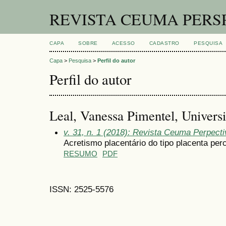
REVISTA CEUMA PERS
CAPA
SOBRE
ACESSO
CADASTRO
PESQUISA
Capa
>
Pesquisa
>
Perfil do autor
Perfil do autor
Leal, Vanessa Pimentel, Univers
v. 31, n. 1 (2018): Revista Ceuma Perpect
Acretismo placentário do tipo placenta per
RESUMO
PDF
ISSN: 2525-5576