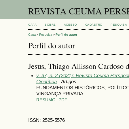
REVISTA CEUMA PERS
CAPA
SOBRE
ACESSO
CADASTRO
PESQUISA
Capa
>
Pesquisa
>
Perfil do autor
Perfil do autor
Jesus, Thiago Allisson Cardoso d
v. 37, n. 2 (2021): Revista Ceuma Perspect
Científica
- Artigos
FUNDAMENTOS HISTÓRICOS, POLÍTICO
VINGANÇA PRIVADA
RESUMO
PDF
ISSN: 2525-5576