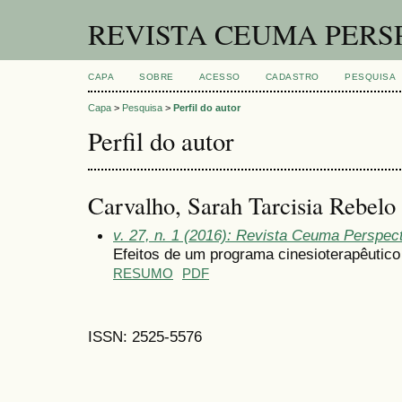
REVISTA CEUMA PERS
CAPA
SOBRE
ACESSO
CADASTRO
PESQUISA
Capa
>
Pesquisa
>
Perfil do autor
Perfil do autor
Carvalho, Sarah Tarcisia Rebelo 
v. 27, n. 1 (2016): Revista Ceuma Perspec
Efeitos de um programa cinesioterapêutico
RESUMO
PDF
ISSN: 2525-5576