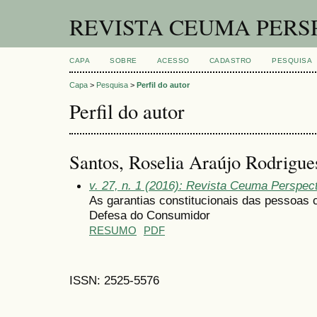
REVISTA CEUMA PERS
CAPA
SOBRE
ACESSO
CADASTRO
PESQUISA
Capa
>
Pesquisa
>
Perfil do autor
Perfil do autor
Santos, Roselia Araújo Rodrigues
v. 27, n. 1 (2016): Revista Ceuma Perspec
As garantias constitucionais das pessoas 
Defesa do Consumidor
RESUMO
PDF
ISSN: 2525-5576