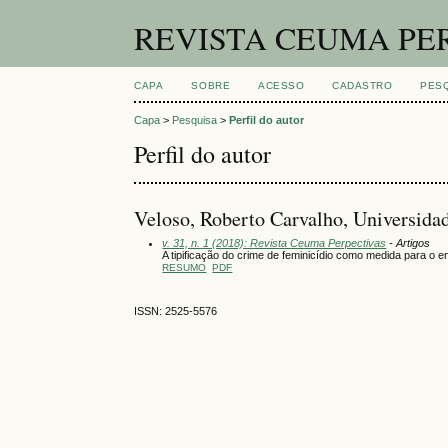
REVISTA CEUMA PE
CAPA
SOBRE
ACESSO
CADASTRO
PES
Capa
>
Pesquisa
>
Perfil do autor
Perfil do autor
Veloso, Roberto Carvalho, Universida
v. 31, n. 1 (2018): Revista Ceuma Perpectivas
- Artigos
A tipificação do crime de feminicídio como medida para o e
RESUMO
PDF
ISSN: 2525-5576