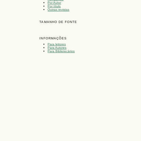
Por Autor
Por título
Outras revistas
TAMANHO DE FONTE
INFORMAÇÕES
Para leitores
Para Autores
Para Bibliotecários