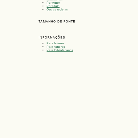
Por Autor
Por título
Outras revistas
TAMANHO DE FONTE
INFORMAÇÕES
Para leitores
Para Autores
Para Bibliotecários