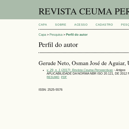
REVISTA CEUMA PE
CAPA
SOBRE
ACESSO
CADASTRO
PES
Capa
>
Pesquisa
>
Perfil do autor
Perfil do autor
Gerude Neto, Osman José de Aguiar,
v. 29, n. 1 (2017): Revista Ceuma Perspectivas
- Artigos
APLICABILIDADE DA NORMA NBR ISO 20.121, DE 201
RESUMO
PDF
ISSN: 2525-5576