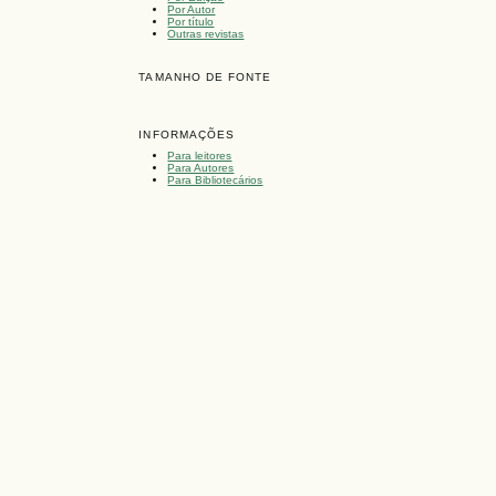
Por Autor
Por título
Outras revistas
TAMANHO DE FONTE
INFORMAÇÕES
Para leitores
Para Autores
Para Bibliotecários