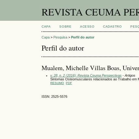
REVISTA CEUMA PE
CAPA
SOBRE
ACESSO
CADASTRO
PES
Capa
>
Pesquisa
>
Perfil do autor
Perfil do autor
Mualem, Michelle Villas Boas, Unive
v. 28, n. 2 (2016): Revista Ceuma Perspectivas
- Artigos
Sintomas Osteomusculares relacionados ao Trabalho em 
RESUMO
PDF
ISSN: 2525-5576