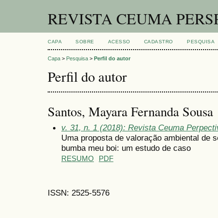
REVISTA CEUMA PERS
CAPA
SOBRE
ACESSO
CADASTRO
PESQUISA
Capa
>
Pesquisa
>
Perfil do autor
Perfil do autor
Santos, Mayara Fernanda Sousa
v. 31, n. 1 (2018): Revista Ceuma Perpect
Uma proposta de valoração ambiental de se
bumba meu boi: um estudo de caso
RESUMO
PDF
ISSN: 2525-5576