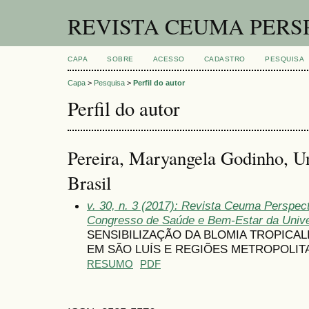
REVISTA CEUMA PERS
CAPA
SOBRE
ACESSO
CADASTRO
PESQUISA
Capa
>
Pesquisa
>
Perfil do autor
Perfil do autor
Pereira, Maryangela Godinho, U
Brasil
v. 30, n. 3 (2017): Revista Ceuma Perspec
Congresso de Saúde e Bem-Estar da Univ
SENSIBILIZAÇÃO DA BLOMIA TROPICA
EM SÃO LUÍS E REGIÕES METROPOLIT
RESUMO
PDF