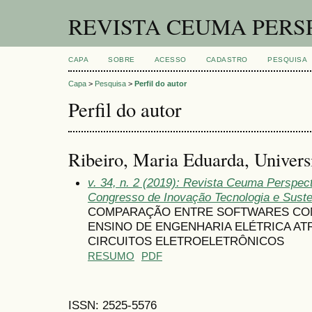
REVISTA CEUMA PERS
CAPA
SOBRE
ACESSO
CADASTRO
PESQUISA
Capa
>
Pesquisa
>
Perfil do autor
Perfil do autor
Ribeiro, Maria Eduarda, Univer
v. 34, n. 2 (2019): Revista Ceuma Perspect
Congresso de Inovação Tecnologia e Suste
COMPARAÇÃO ENTRE SOFTWARES COME
ENSINO DE ENGENHARIA ELÉTRICA AT
CIRCUITOS ELETROELETRÔNICOS
RESUMO
PDF
ISSN: 2525-5576