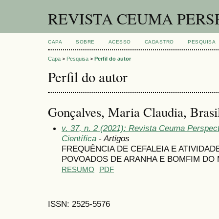
REVISTA CEUMA PERS
CAPA
SOBRE
ACESSO
CADASTRO
PESQUISA
Capa
>
Pesquisa
>
Perfil do autor
Perfil do autor
Gonçalves, Maria Claudia, Brasi
v. 37, n. 2 (2021): Revista Ceuma Perspect
Científica
- Artigos
FREQUÊNCIA DE CEFALEIA E ATIVIDAD
POVOADOS DE ARANHA E BOMFIM DO M
RESUMO
PDF
ISSN: 2525-5576