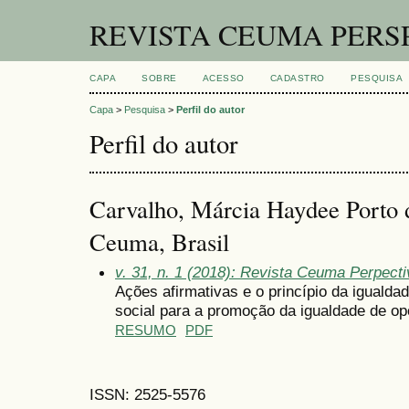
REVISTA CEUMA PERS
CAPA
SOBRE
ACESSO
CADASTRO
PESQUISA
Capa
>
Pesquisa
>
Perfil do autor
Perfil do autor
Carvalho, Márcia Haydee Porto 
Ceuma, Brasil
v. 31, n. 1 (2018): Revista Ceuma Perpect
Ações afirmativas e o princípio da igualda
social para a promoção da igualdade de op
RESUMO
PDF
ISSN: 2525-5576