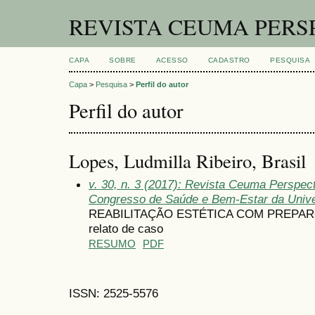
REVISTA CEUMA PERS
CAPA
SOBRE
ACESSO
CADASTRO
PESQUISA
Capa
>
Pesquisa
>
Perfil do autor
Perfil do autor
Lopes, Ludmilla Ribeiro, Brasil
v. 30, n. 3 (2017): Revista Ceuma Perspec
Congresso de Saúde e Bem-Estar da Univ
REABILITAÇÃO ESTÉTICA COM PREPAR
relato de caso
RESUMO
PDF
ISSN: 2525-5576