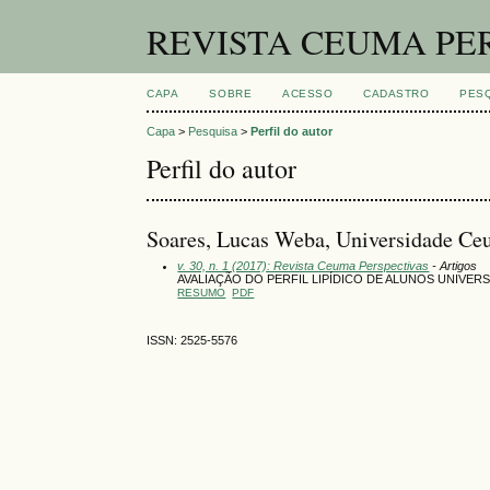
REVISTA CEUMA PE
CAPA
SOBRE
ACESSO
CADASTRO
PES
Capa
>
Pesquisa
>
Perfil do autor
Perfil do autor
Soares, Lucas Weba, Universidade Ce
v. 30, n. 1 (2017): Revista Ceuma Perspectivas
- Artigos
AVALIAÇÃO DO PERFIL LIPÍDICO DE ALUNOS UNIVERS
RESUMO
PDF
ISSN: 2525-5576