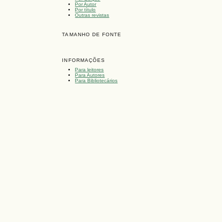
Por Autor
Por título
Outras revistas
TAMANHO DE FONTE
INFORMAÇÕES
Para leitores
Para Autores
Para Bibliotecários