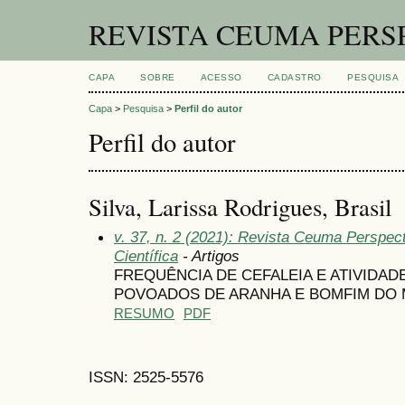
REVISTA CEUMA PERS
CAPA
SOBRE
ACESSO
CADASTRO
PESQUISA
Capa
>
Pesquisa
>
Perfil do autor
Perfil do autor
Silva, Larissa Rodrigues, Brasil
v. 37, n. 2 (2021): Revista Ceuma Perspect
Científica
- Artigos
FREQUÊNCIA DE CEFALEIA E ATIVIDAD
POVOADOS DE ARANHA E BOMFIM DO M
RESUMO
PDF
ISSN: 2525-5576