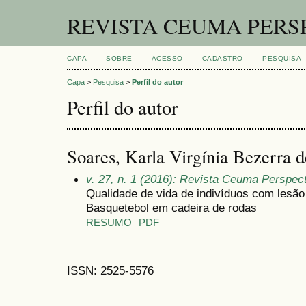
REVISTA CEUMA PERS
CAPA
SOBRE
ACESSO
CADASTRO
PESQUISA
Capa
>
Pesquisa
>
Perfil do autor
Perfil do autor
Soares, Karla Virgínia Bezerra d
v. 27, n. 1 (2016): Revista Ceuma Perspec
Qualidade de vida de indivíduos com lesão
Basquetebol em cadeira de rodas
RESUMO
PDF
ISSN: 2525-5576