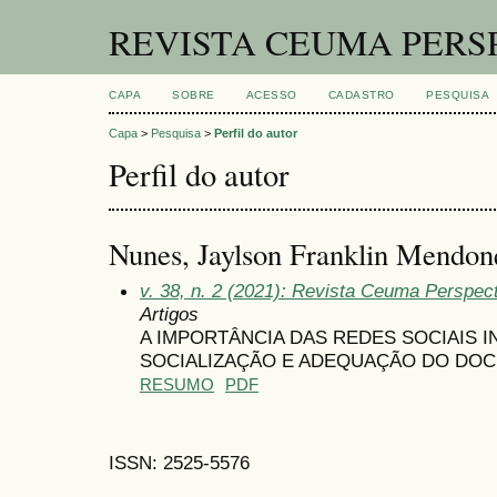
REVISTA CEUMA PERS
CAPA
SOBRE
ACESSO
CADASTRO
PESQUISA
Capa
>
Pesquisa
>
Perfil do autor
Perfil do autor
Nunes, Jaylson Franklin Mendonç
v. 38, n. 2 (2021): Revista Ceuma Perspe
Artigos
A IMPORTÂNCIA DAS REDES SOCIAIS 
SOCIALIZAÇÃO E ADEQUAÇÃO DO DO
RESUMO
PDF
ISSN: 2525-5576