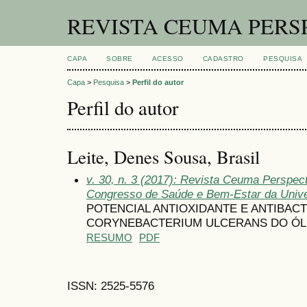
REVISTA CEUMA PERS
CAPA
SOBRE
ACESSO
CADASTRO
PESQUISA
Capa
>
Pesquisa
>
Perfil do autor
Perfil do autor
Leite, Denes Sousa, Brasil
v. 30, n. 3 (2017): Revista Ceuma Perspec
Congresso de Saúde e Bem-Estar da Univ
POTENCIAL ANTIOXIDANTE E ANTIBAC
CORYNEBACTERIUM ULCERANS DO ÓL
RESUMO
PDF
ISSN: 2525-5576