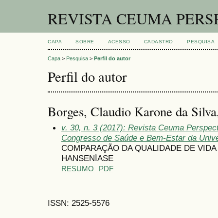
REVISTA CEUMA PERS
CAPA
SOBRE
ACESSO
CADASTRO
PESQUISA
Capa
>
Pesquisa
>
Perfil do autor
Perfil do autor
Borges, Claudio Karone da Silva,
v. 30, n. 3 (2017): Revista Ceuma Perspec
Congresso de Saúde e Bem-Estar da Univ
COMPARAÇÃO DA QUALIDADE DE VIDA 
HANSENÍASE
RESUMO
PDF
ISSN: 2525-5576