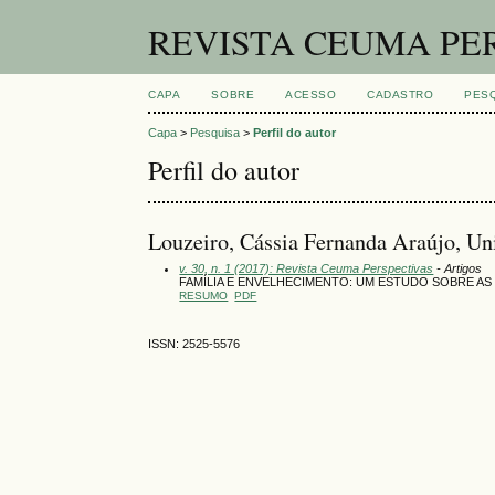
REVISTA CEUMA PE
CAPA
SOBRE
ACESSO
CADASTRO
PES
Capa
>
Pesquisa
>
Perfil do autor
Perfil do autor
Louzeiro, Cássia Fernanda Araújo, Un
v. 30, n. 1 (2017): Revista Ceuma Perspectivas
- Artigos
FAMÍLIA E ENVELHECIMENTO: UM ESTUDO SOBRE AS
RESUMO
PDF
ISSN: 2525-5576