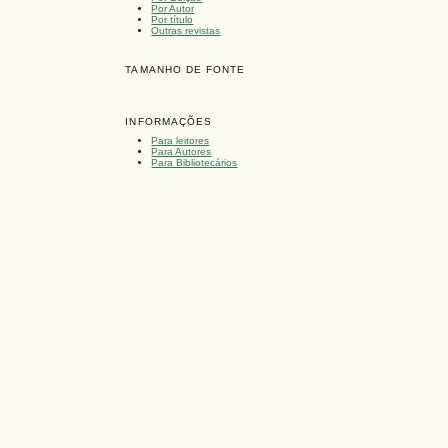
Por Autor
Por título
Outras revistas
TAMANHO DE FONTE
INFORMAÇÕES
Para leitores
Para Autores
Para Bibliotecários