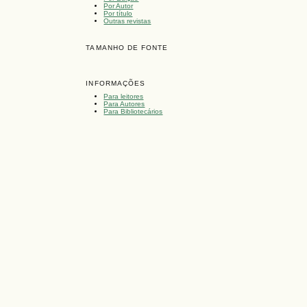
Por Autor
Por título
Outras revistas
TAMANHO DE FONTE
INFORMAÇÕES
Para leitores
Para Autores
Para Bibliotecários