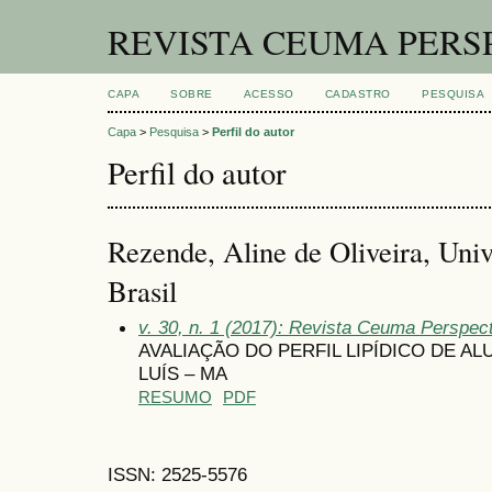
REVISTA CEUMA PERS
CAPA
SOBRE
ACESSO
CADASTRO
PESQUISA
Capa
>
Pesquisa
>
Perfil do autor
Perfil do autor
Rezende, Aline de Oliveira, Uni
Brasil
v. 30, n. 1 (2017): Revista Ceuma Perspec
AVALIAÇÃO DO PERFIL LIPÍDICO DE A
LUÍS – MA
RESUMO
PDF
ISSN: 2525-5576