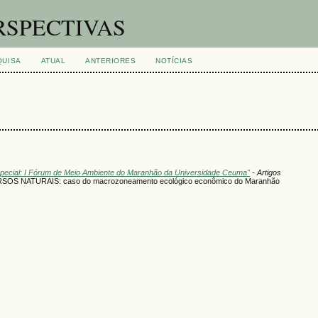
RSPECTIVAS
QUISA
ATUAL
ANTERIORES
NOTÍCIAS
Especial: I Fórum de Meio Ambiente do Maranhão da Universidade Ceuma"
- Artigos
NATURAIS: caso do macrozoneamento ecológico econômico do Maranhão