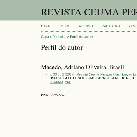
REVISTA CEUMA PE
CAPA
SOBRE
ACESSO
CADASTRO
PES
Capa
>
Pesquisa
>
Perfil do autor
Perfil do autor
Macedo, Adriano Oliveira, Brasil
v. 30, n. 2 (2017): Revista Ceuma Perspectivas "Edição 
USO DE GEOTECNOLOGIAS PARA GESTÃO DE RECURSOS 
RESUMO
PDF
ISSN: 2525-5576