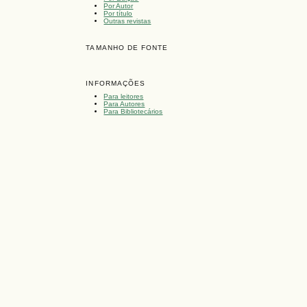
Por Autor
Por título
Outras revistas
TAMANHO DE FONTE
INFORMAÇÕES
Para leitores
Para Autores
Para Bibliotecários