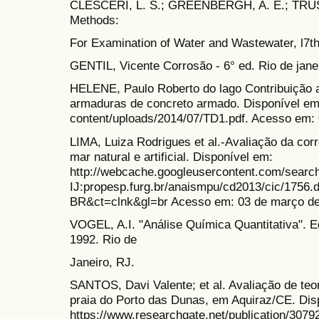
CLESCERI, L. S.; GREENBERGH, A. E.; TRUSS
Methods:
For Examination of Water and Wastewater, l7th
GENTIL, Vicente Corrosão - 6° ed. Rio de janei
HELENE, Paulo Roberto do lago Contribuição 
armaduras de concreto armado. Disponível em:
content/uploads/2014/07/TD1.pdf. Acesso em:
LIMA, Luiza Rodrigues et al.-Avaliação da co
mar natural e artificial. Disponível em:
http://webcache.googleusercontent.com/sea
IJ:propesp.furg.br/anaismpu/cd2013/cic/1756
BR&ct=clnk&gl=br Acesso em: 03 de março de
VOGEL, A.I. "Análise Química Quantitativa". 
1992. Rio de
Janeiro, RJ.
SANTOS, Davi Valente; et al. Avaliação de teor
praia do Porto das Dunas, em Aquiraz/CE. Dis
https://www.researchgate.net/publication/3