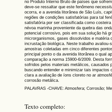
no Produto Interno Bruto de países que sofre
deve-se ressaltar que este fenômeno necessit
ocorra, e a avenida litorânea de São Luís, cap
regiões de condições satisfatórias para tal f
satisfatória por ser classificada como costeir
névoa marinha proveniente da quebra das ond
potencial corrosivo, pois em sua solução há 
microrganismos, gases dissolvidos e matéria 
incrustação biológica. Neste trabalho avaliou-s
amostras coletadas em cinco diferentes pontos
principal ponto o da avenida litorânea o qual a
comparação a norma 15900-6/2009. Desta form
sofridos pelos materiais metálicos, causados 
buscando entender e minimizar tais impactos o
clara a avaliação de íons cloreto no ar atmos
corrosão metálica.
PALAVRAS -CHAVE: Atmosfera; Corrosão; Me
Texto completo: