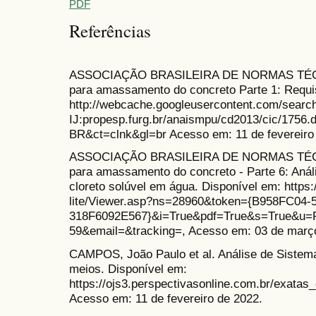
PDF
Referências
ASSOCIAÇÃO BRASILEIRA DE NORMAS TÉCN
para amassamento do concreto Parte 1: Requis
http://webcache.googleusercontent.com/sea
IJ:propesp.furg.br/anaismpu/cd2013/cic/1756
BR&ct=clnk&gl=br Acesso em: 11 de fevereiro
ASSOCIAÇÃO BRASILEIRA DE NORMAS TÉCN
para amassamento do concreto - Parte 6: Anál
cloreto solúvel em água. Disponível em: https
lite/Viewer.asp?ns=28960&token={B958FC04
318F6092E567}&i=True&pdf=True&s=True&u=F
59&email=&tracking=, Acesso em: 03 de març
CAMPOS, João Paulo et al. Análise de Sistem
meios. Disponível em:
https://ojs3.perspectivasonline.com.br/exatas_
Acesso em: 11 de fevereiro de 2022.