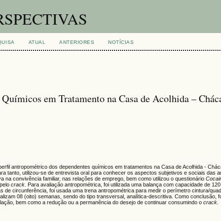
RSPECTIVAS
QUISA
ATUAL
ANTERIORES
NOTÍCIAS
s Químicos em Tratamento na Casa de Acolhida – Chác
 perfil antropométrico dos dependentes químicos em tratamentos na Casa de Acolhida - Chá
a tanto, utilizou-se de entrevista oral para conhecer os aspectos subjetivos e sociais das 
iva na convivência familiar, nas relações de emprego, bem como utilizou o questionário
Cocai
 pelo
crack
. Para avaliação antropométrica, foi utilizada uma balança com capacidade de 120
as de circunferência, foi usada uma trena antropométrica para medir o perímetro cintura/quad
talizam 08 (oito) semanas, sendo do tipo transversal, analítica-descritiva. Como conclusão, f
pulação, bem como a redução ou a permanência do desejo de continuar consumindo o
crack
.