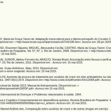
cos.
Maria da Graça Tanori de. Adaptação transcultural para o idioma português do Cocaine C
isponível em: < http://www.hcnet.usp.br/ipq/revista/vol37/n5/195.htm>. Acesso em: 06 jun 2015
O, Rosemeri Siqueira; MIGUEL, Alessandra Cecília; CASTRO, Maria da Graça Tanori. Cra
ileiro de Psiquiatria. Vol. 57, Nº. 1, Rio de Janeiro, 2008. Disponível em: < http://www.sciel
 15 mai 2015.
L JUNIOR, Alpheu Ferreira do; ARAÚJO, Renata Brasil. Associação entre fissura e perfil 
Nº. 03, Rio de Janeiro, 2011. Disponível em: . Acesso em: 15 mai 2015.
. Guias Anônimos. Maio, 2014. Disponível em:
com-o-amor-exigente/. Acesso em: 15 mai 2015.
 Aumento da procura de tratamento por usuários de crack em dois ambulatórios na cida
ra. 1997;43(1):25-8. Disponível em< http://www.scielo.br/pdf/ramb/v43n1/2068.pdf>. Acesso
Nacional de Saúde 2013: Manual de Antropometria. Disponível em: <
20Antropometria%20PDF.pdf>. Acesso em 15 mai 2015.
 Internacional de Doenças e Problemas relacionados à saúde, 1994.
a e Cognitivo-Comportamental em dependência química. Revista Brasileira de Psiquiatria. Vo
=S1516-44462004000500009&script=sci_arttext>. Acesso em: 15 mai 2015.
oel Antônio dos. Comparação entre usuários de crack e de outras drogas em serviço