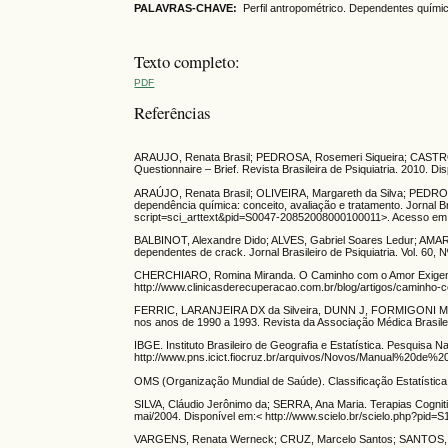
PALAVRAS-CHAVE:
Perfil antropométrico. Dependentes quími
Texto completo:
PDF
Referências
ARAUJO, Renata Brasil; PEDROSA, Rosemeri Siqueira; CASTRO, 
Questionnaire – Brief. Revista Brasileira de Psiquiatria. 2010. D
ARAÚJO, Renata Brasil; OLIVEIRA, Margareth da Silva; PEDROS
dependência química: conceito, avaliação e tratamento. Jornal Bras
script=sci_arttext&pid=S0047-20852008000100011>. Acesso em:
BALBINOT, Alexandre Dido; ALVES, Gabriel Soares Ledur; AMARA
dependentes de crack. Jornal Brasileiro de Psiquiatria. Vol. 60, 
CHERCHIARO, Romina Miranda. O Caminho com o Amor Exigente
http://www.clinicasderecuperacao.com.br/blog/artigos/caminho-
FERRIC, LARANJEIRA DX da Silveira, DUNN J, FORMIGONI MLOS.
nos anos de 1990 a 1993. Revista da Associação Médica Brasilei
IBGE. Instituto Brasileiro de Geografia e Estatística. Pesquisa 
http://www.pns.icict.fiocruz.br/arquivos/Novos/Manual%20de%
OMS (Organização Mundial de Saúde). Classificação Estatística
SILVA, Cláudio Jerônimo da; SERRA, Ana Maria. Terapias Cognitiv
mai/2004. Disponível em:< http://www.scielo.br/scielo.php?pid
VARGENS, Renata Werneck; CRUZ, Marcelo Santos; SANTOS, Man