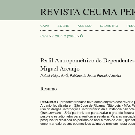
REVISTA CEUMA PE
CAPA
SOBRE
ACESSO
CADASTRO
PES
Capa
>
v. 28, n. 2 (2016)
>
Ó
Perfil Antropométrico de Dependente
Miguel Arcanjo
Rafael Vidigal do Ó, Fabiano de Jesus Furtado Almeida
Resumo
RESUMO:
O presente trabalho teve como objetivo descrever o
Arcanjo, localizada em São José de Ribamar (São Luís - MA). Par
uso de drogas, internações, interferência da substância psicoat
Questionnaire – Brief
padronizado para avaliar o grau de fissura
peso e o estadiômetro para verificar a estatura. Para as mediad
pesquisa foi realizada no período de abril a maio de 2015, que to
encontrar valores antropométricos acima do previsto nesta po