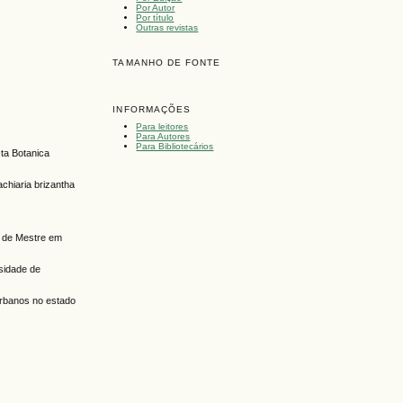
Por Autor
Por título
Outras revistas
TAMANHO DE FONTE
INFORMAÇÕES
Para leitores
Para Autores
Para Bibliotecários
ta Botanica
chiaria brizantha
u de Mestre em
sidade de
urbanos no estado