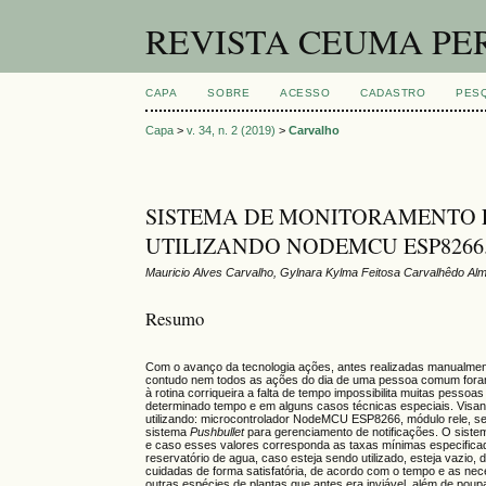
REVISTA CEUMA PE
CAPA
SOBRE
ACESSO
CADASTRO
PES
Capa
>
v. 34, n. 2 (2019)
>
Carvalho
SISTEMA DE MONITORAMENTO E
UTILIZANDO NODEMCU ESP8266
Mauricio Alves Carvalho, Gylnara Kylma Feitosa Carvalhêdo Al
Resumo
Com o avanço da tecnologia ações, antes realizadas manualmen
contudo nem todos as ações do dia de uma pessoa comum foram
à rotina corriqueira a falta de tempo impossibilita muitas pes
determinado tempo e em alguns casos técnicas especiais. Visando
utilizando: microcontrolador NodeMCU ESP8266, módulo rele, sen
sistema
Pushbullet
para gerenciamento de notificações. O sistema
e caso esses valores corresponda as taxas mínimas especificada
reservatório de agua, caso esteja sendo utilizado, esteja vazio,
cuidadas de forma satisfatória, de acordo com o tempo e as neces
outras espécies de plantas que antes era inviável, além de poup