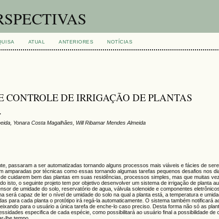
RSPECTIVAS
QUISA
ATUAL
ANTERIORES
NOTÍCIAS
 CONTROLE DE IRRIGAÇÃO DE PLANTAS
.
meida, Yonara Costa Magalhães, Will Ribamar Mendes Almeida
te, passaram a ser automatizadas tornando alguns processos mais viáveis e fácies de ser
 amparadas por técnicas como essas tornando algumas tarefas pequenos desafios nos dia
soas de cuidarem bem das plantas em suas residências, processos simples, mas que muitas 
 isto, o seguinte projeto tem por objetivo desenvolver um sistema de irrigação de planta a
sor de umidade do solo, reservatório de agua, válvula solenoide e componentes eletrônico
 será capaz de ler o nível de umidade do solo na qual a planta está, a temperatura e umidad
s para cada planta o protótipo irá regá-la automaticamente. O sistema também notificará a
 deixando para o usuário a única tarefa de enche-lo caso preciso. Desta forma não só as pla
sidades especifica de cada espécie, como possibilitará ao usuário final a possibilidade de c
ar-lhe tempo.