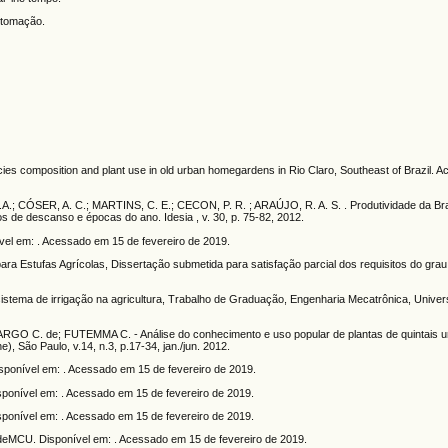
utomação.
omposition and plant use in old urban homegardens in Rio Claro, Southeast of Brazil. Ac
.; CÓSER, A. C.; MARTINS, C. E.; CECON, P. R. ; ARAÚJO, R. A. S. . Produtividade da Bra
 de descanso e épocas do ano. Idesia , v. 30, p. 75-82, 2012.
nível em: . Acessado em 15 de fevereiro de 2019.
ra Estufas Agrícolas, Dissertação submetida para satisfação parcial dos requisitos do gra
tema de irrigação na agricultura, Trabalho de Graduação, Engenharia Mecatrônica, Univer
RGO C. de; FUTEMMA C. - Análise do conhecimento e uso popular de plantas de quintais 
), São Paulo, v.14, n.3, p.17-34, jan./jun. 2012.
sponível em: . Acessado em 15 de fevereiro de 2019.
onível em: . Acessado em 15 de fevereiro de 2019.
onível em: . Acessado em 15 de fevereiro de 2019.
eMCU. Disponível em: . Acessado em 15 de fevereiro de 2019.