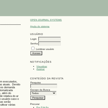
OPEN JOURNAL SYSTEMS
Ajuda do sistema
USUÁRIO
Login
Senha
Lembrar usuário
NOTIFICAÇÕES
Visualizar
Assinar
CONTEÚDO DA REVISTA
em executados,
Pesquisa
s atuais. Devido
vezes demanda
Escopo da Busca
utomatizada
s, além do
e relativa do ar
o usuário caso o
ntas serão
Procurar
ultivar várias
Por Edição