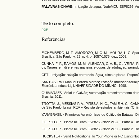
PALAVRAS-CHAVE:
Irrigação de agua; NodeMCU ESP8266; A
Texto completo:
PDF
Referências
EICHEMBERG, M. T.; AMOROZO, M. C. M.; MOURA, L. C. Species c
Brasilica, São Paulo, v. 23, n. 4, p. 1057-1075, dez. 2009.
CUNHA, F. F.; RAMOS, M. M.; ALENCAR, C. A. B.; OLIVEIRA, R.A
cv. Xaraés em diferentes manejos e doses de adubação, períodos
CPT - Irrigação: relação entre solo, água, clima e planta. Dispo
SANTOS, Raul Manuel Pereira Morais; Estação multissensorial pa
Eletrônica Industrial, UNIVERSIDADE DO MINHO, 1998.
GUIMARÃES, Vinícius Galvão; Automação e monitoramento de sis
Brasília, 2011.
TROTTA. J.; MESSIAS P. A.; PIRES A. H. C.; TAMIE H. C.; CAMA
de São Paulo, brasil. REA – Revista de estudos ambientais (Online
YARABRASIL - Princípios Agronômicos do Cultivo de Batatas. Di
FILIPEFLOP - Planta IoT com ESP8266 NodeMCU – Parte 4. Disp
FILIPEFLOP - Planta IoT com ESP8266 NodeMCU – Parte 2. Disp
HUCKSTER - Send Notifications To Your Phone or PC Using Nod