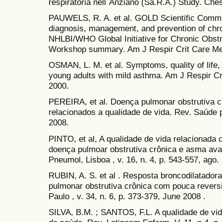
respiratoria nell´Anziano (Sa.R.A.) Study. Ches
PAUWELS, R. A. et al. GOLD Scientific Committ
diagnosis, management, and prevention of chr
NHLBI/WHO Global Initiative for Chronic Obs
Workshop summary. Am J Respir Crit Care Med
OSMAN, L. M. et al. Symptoms, quality of life
young adults with mild asthma. Am J Respir Cri
2000.
PEREIRA, et al. Doença pulmonar obstrutiva c
relacionados a qualidade de vida. Rev. Saúde pú
2008.
PINTO, et al, A qualidade de vida relacionad
doença pulmoar obstrutiva crônica e asma av
Pneumol, Lisboa , v. 16, n. 4, p. 543-557, ago.
RUBIN, A. S. et al . Resposta broncodilatador
pulmonar obstrutiva crônica com pouca reversi
Paulo , v. 34, n. 6, p. 373-379, June 2008 .
SILVA, B.M. ; SANTOS, F.L. A qualidade de vi