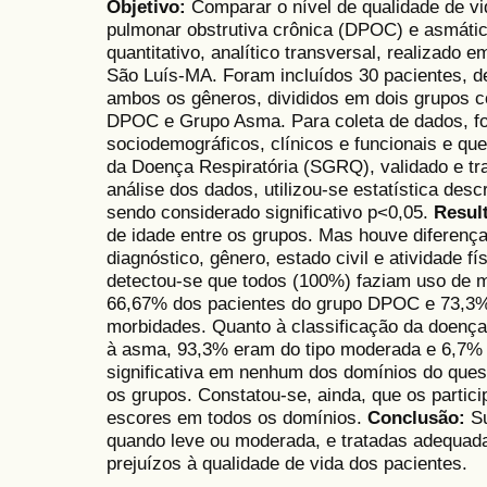
Objetivo:
Comparar o nível de qualidade de v
pulmonar obstrutiva crônica (DPOC) e asmáti
quantitativo, analítico transversal, realizad
São Luís-MA. Foram incluídos 30 pacientes, de
ambos os gêneros, divididos em dois grupos c
DPOC e Grupo Asma. Para coleta de dados, fo
sociodemográficos, clínicos e funcionais e que
da Doença Respiratória (SGRQ), validado e tr
análise dos dados, utilizou-se estatística desc
sendo considerado significativo p<0,05.
Resul
de idade entre os grupos. Mas houve diferenç
diagnóstico, gênero, estado civil e atividade 
detectou-se que todos (100%) faziam uso de 
66,67% dos pacientes do grupo DPOC e 73,3
morbidades. Quanto à classificação da doenç
à asma, 93,3% eram do tipo moderada e 6,7% 
significativa em nenhum dos domínios do quest
os grupos. Constatou-se, ainda, que os partic
escores em todos os domínios.
Conclusão:
S
quando leve ou moderada, e tratadas adequad
prejuízos à qualidade de vida dos pacientes.