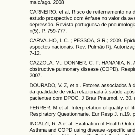
maio/ago. 2008
CARNEIRO, et al, Risco de reiternamento na d
estudo prospectivo com ênfase no valor da ava
depressão. Revista portuguesa de pneumologia
n(5), P. 759-777.
CARVALHO, L.C. ; PESSOA, S.R.; 2009. Epid
aspectos nacionais. Rev. Pulmão Rj. Autorizaçõ
7-12.
CAZZOLA, M.; DONNER, C. F; HANANIA, N. A.
obstructive pulmonary disease (COPD). Respir
2007.
DOURADO, V. Z, et al. Fatores associados à di
da qualidade de vida relacionada à saúde apó
pacientes com DPOC. J Bras Pneumol. v. 30, n
FERRER, M et al. Interpretation of quality of l
Respiratory Questionnarie. Eur Resp J, n.19, 
INCALZI, R. A et al. Evaluation of Health Outc
Asthma and COPD using disease -specific and 