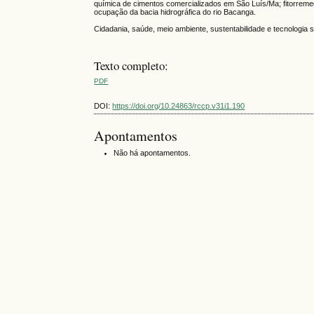
química de cimentos comercializados em São Luís/Ma; fitorreme
ocupação da bacia hidrográfica do rio Bacanga.
Cidadania, saúde, meio ambiente, sustentabilidade e tecnologia 
Texto completo:
PDF
DOI:
https://doi.org/10.24863/rccp.v31i1.190
Apontamentos
Não há apontamentos.