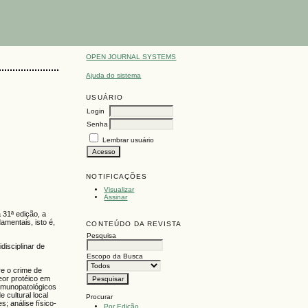
OPEN JOURNAL SYSTEMS
Ajuda do sistema
USUÁRIO
Login
Senha
Lembrar usuário
NOTIFICAÇÕES
Visualizar
Assinar
 31ª edição, a
amentais, isto é,
CONTEÚDO DA REVISTA
Pesquisa
isciplinar de
Escopo da Busca
re o crime de
teor protéico em
 imunopatológicos
 cultural local
Procurar
; análise físico-
Por Edição