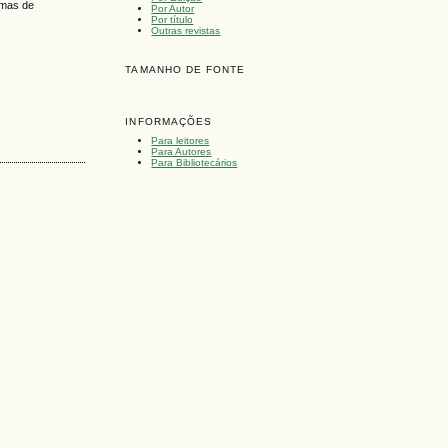
rmas de
Por Autor
Por título
Outras revistas
TAMANHO DE FONTE
INFORMAÇÕES
Para leitores
Para Autores
Para Bibliotecários