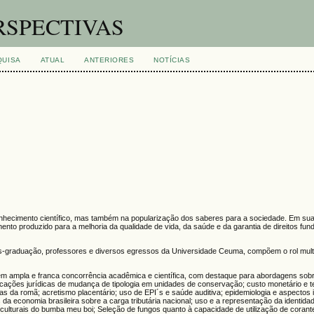
RSPECTIVAS
QUISA
ATUAL
ANTERIORES
NOTÍCIAS
hecimento científico, mas também na popularização dos saberes para a sociedade. Em sua
o produzido para a melhoria da qualidade de vida, da saúde e da garantia de direitos fund
s-graduação, professores e diversos egressos da Universidade Ceuma, compõem o rol multid
 em ampla e franca concorrência acadêmica e científica, com destaque para abordagens sob
mplicações jurídicas de mudança de tipologia em unidades de conservação; custo monetário e 
s da romã; acretismo placentário; uso de EPI´s e saúde auditiva; epidemiologia e aspectos
da economia brasileira sobre a carga tributária nacional; uso e a representação da identidade
culturais do bumba meu boi; Seleção de fungos quanto à capacidade de utilização de corantes