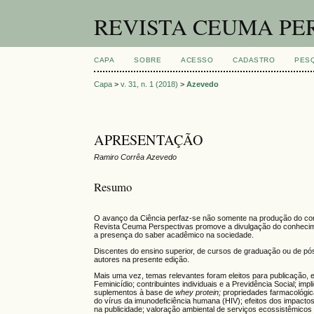
REVISTA CEUMA PE
CAPA
SOBRE
ACESSO
CADASTRO
PES
Capa
>
v. 31, n. 1 (2018)
>
Azevedo
APRESENTAÇÃO
Ramiro Corrêa Azevedo
Resumo
O avanço da Ciência perfaz-se não somente na produção do con
Revista Ceuma Perspectivas promove a divulgação do conheciment
a presença do saber acadêmico na sociedade.
Discentes do ensino superior, de cursos de graduação ou de pó
autores na presente edição.
Mais uma vez, temas relevantes foram eleitos para publicação,
Feminicídio; contribuintes individuais e a Previdência Social; i
suplementos à base de
whey protein;
propriedades farmacológica
do vírus da imunodeficiência humana (HIV); efeitos dos impactos 
na publicidade; valoração ambiental de serviços ecossistêmicos 