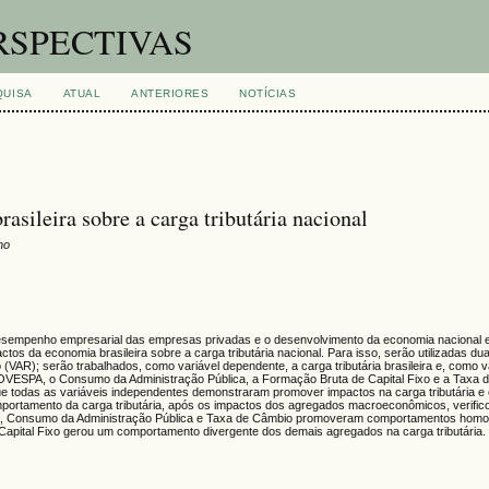
RSPECTIVAS
QUISA
ATUAL
ANTERIORES
NOTÍCIAS
asileira sobre a carga tributária nacional
ho
desempenho empresarial das empresas privadas e o desenvolvimento da economia nacional e
actos da economia brasileira sobre a carga tributária nacional. Para isso, serão utilizadas d
vo (VAR); serão trabalhados, como variável dependente, a carga tributária brasileira e, como v
ESPA, o Consumo da Administração Pública, a Formação Bruta de Capital Fixo e a Taxa 
e todas as variáveis independentes demonstraram promover impactos na carga tributária e
portamento da carga tributária, após os impactos dos agregados macroeconômicos, verific
 Consumo da Administração Pública e Taxa de Câmbio promoveram comportamentos hom
e Capital Fixo gerou um comportamento divergente dos demais agregados na carga tributária.