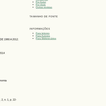
Por Autor
Por título
Outras revistas
TAMANHO DE FONTE
INFORMAÇÕES
Para leitores
Para Autores
Para Bibliotecários
E 1980 A 2012.
 2014
onomia
2, n. 1, p. 22-