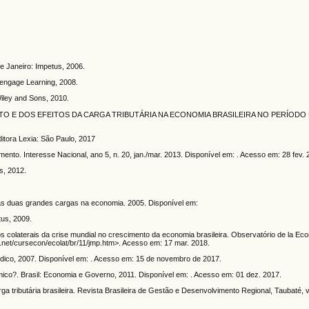
e Janeiro: Impetus, 2006.
Cengage Learning, 2008.
iley and Sons, 2010.
NTO E DOS EFEITOS DA CARGA TRIBUTÁRIA NA ECONOMIA BRASILEIRA NO PERÍODO D
ditora Lexia: São Paulo, 2017
ento. Interesse Nacional, ano 5, n. 20, jan./mar. 2013. Disponível em: . Acesso em: 28 fev.
as, 2012.
 as duas grandes cargas na economia. 2005. Disponível em:
tus, 2009.
tos colaterais da crise mundial no crescimento da economia brasileira. Observatório de la Ec
.net/cursecon/ecolat/br/11/jmp.htm>. Acesso em: 17 mar. 2018.
rídico, 2007. Disponível em: . Acesso em: 15 de novembro de 2017.
o?. Brasil: Economia e Governo, 2011. Disponível em: . Acesso em: 01 dez. 2017.
tributária brasileira. Revista Brasileira de Gestão e Desenvolvimento Regional, Taubaté, v. 