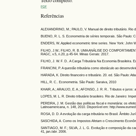
Texto completo:
PDF
Referências
ALEXANDRINO, M.; PAULO, V. Manual de direito tributário. Rio d
BUENO, R. L. S. Econometria de séries temporais. São Paulo: 
ENDERS, W..Applied econometric time series. New York: John W
FILHO, J.W.; FILHO, R. B. UMA ANÁLISE DO COMPORTAME
RAGC, v.5, n.20, p.45-64. Minas Gerais: 2017.
FILHO, J. W. F. D.. A Carga Tributária Na Economia Brasileira. E
FRANCINI, P. A questão tributária como obstáculo ao desenvolvim
HARADA, K. Direito financeiro e tributário. 20. ed. São Paulo: Atl
HILL, R. C.. Econometria. São Paulo: Saraiva, 2010
KHAIR, A.; ARAUJO, E. A.; AFONSO, J. R. R.. Tributos e juros:
LOPES, M. L. R. Direito tributário brasileiro. Rio de Janeiro: Impe
PEREIRA, J. M. Gestão das políticas fiscal e monetária: os efei
Latinoamericana, n. 148, 2010. Disponível em: http://www.eumed
ROSA, D. D. A evolução da carga tributária no Brasil. Âmbito Ju
SASCHIDA, A. Como os Impostos Afetam o Crescimento Econômic
SANTIAGO, M. F.; SILVA, J. L. G. Evolução e composição da carga 
41, jan./abr. 2006.