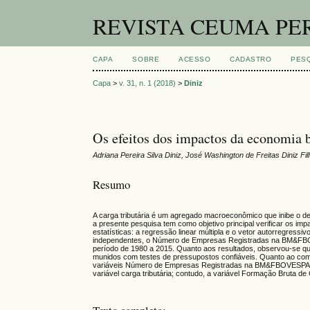
REVISTA CEUMA PE
CAPA
SOBRE
ACESSO
CADASTRO
PES
Capa
>
v. 31, n. 1 (2018)
>
Diniz
Os efeitos dos impactos da economia br
Adriana Pereira Silva Diniz, José Washington de Freitas Diniz Fil
Resumo
A carga tributária é um agregado macroeconômico que inibe o 
a presente pesquisa tem como objetivo principal verificar os imp
estatísticas: a regressão linear múltipla e o vetor autorregressi
independentes, o Número de Empresas Registradas na BM&FBOV
período de 1980 a 2015. Quanto aos resultados, observou-se qu
munidos com testes de pressupostos confiáveis. Quanto ao com
variáveis Número de Empresas Registradas na BM&FBOVESPA,
variável carga tributária; contudo, a variável Formação Bruta d