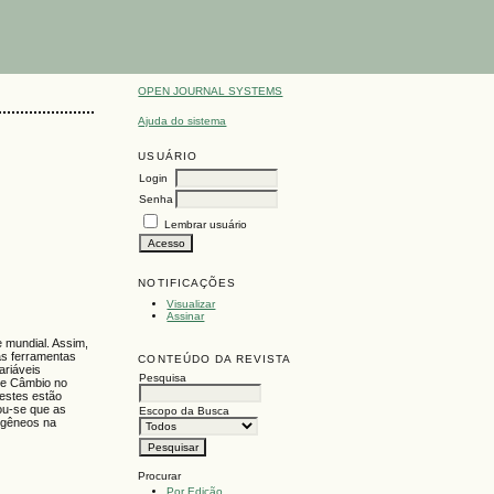
OPEN JOURNAL SYSTEMS
Ajuda do sistema
USUÁRIO
Login
Senha
Lembrar usuário
NOTIFICAÇÕES
Visualizar
Assinar
 mundial. Assim,
uas ferramentas
CONTEÚDO DA REVISTA
ariáveis
Pesquisa
de Câmbio no
 estes estão
ou-se que as
Escopo da Busca
ogêneos na
Procurar
Por Edição