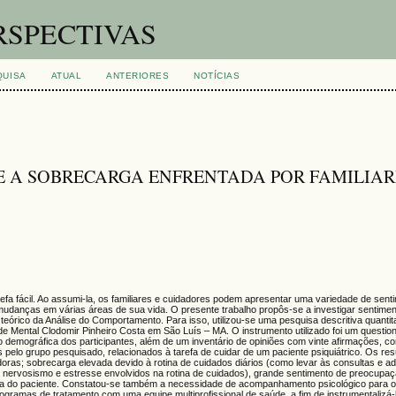
RSPECTIVAS
QUISA
ATUAL
ANTERIORES
NOTÍCIAS
E A SOBRECARGA ENFRENTADA POR FAMILIAR
efa fácil. Ao assumi-la, os familiares e cuidadores podem apresentar uma variedade de sent
udanças em várias áreas de sua vida. O presente trabalho propôs-se a investigar sentimen
eórico da Análise do Comportamento. Para isso, utilizou-se uma pesquisa descritiva quantit
e Mental Clodomir Pinheiro Costa em São Luís – MA. O instrumento utilizado foi um question
o demográfica dos participantes, além de um inventário de opiniões com vinte afirmações, 
pelo grupo pesquisado, relacionados à tarefa de cuidar de um paciente psiquiátrico. Os re
oras; sobrecarga elevada devido à rotina de cuidados diários (como levar às consultas e ad
e nervosismo e estresse envolvidos na rotina de cuidados), grande sentimento de preocupaç
ida do paciente. Constatou-se também a necessidade de acompanhamento psicológico para os
gramas de tratamento com uma equipe multiprofissional de saúde, a fim de instrumentalizá-