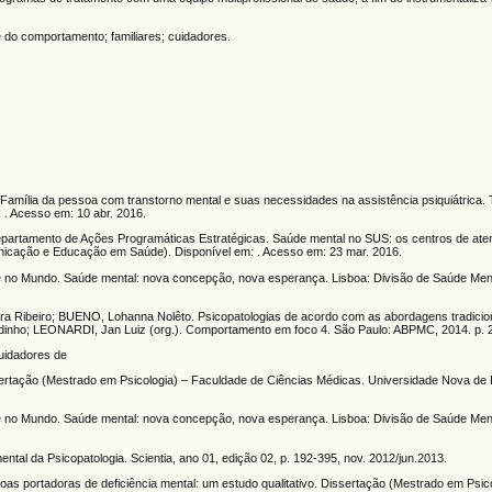
se do comportamento; familiares; cuidadores.
Família da pessoa com transtorno mental e suas necessidades na assistência psiquiátrica. 
m: . Acesso em: 10 abr. 2016.
Departamento de Ações Programáticas Estratégicas. Saúde mental no SUS: os centros de at
omunicação e Educação em Saúde). Disponível em: . Acesso em: 23 mar. 2016.
 Mundo. Saúde mental: nova concepção, nova esperança. Lisboa: Divisão de Saúde Men
Ribeiro; BUENO, Lohanna Nolêto. Psicopatologias de acordo com as abordagens tradiciona
dinho; LEONARDI, Jan Luiz (org.). Comportamento em foco 4. São Paulo: ABPMC, 2014. p. 
cuidadores de
ertação (Mestrado em Psicologia) – Faculdade de Ciências Médicas. Universidade Nova de L
 Mundo. Saúde mental: nova concepção, nova esperança. Lisboa: Divisão de Saúde Men
al da Psicopatologia. Scientia, ano 01, edição 02, p. 192-395, nov. 2012/jun.2013.
 portadoras de deficiência mental: um estudo qualitativo. Dissertação (Mestrado em Psico