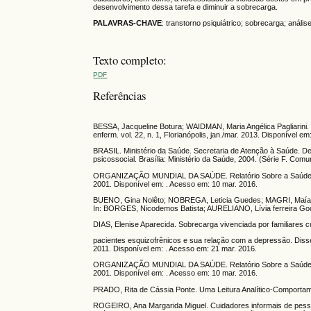
desenvolvimento dessa tarefa e diminuir a sobrecarga.
PALAVRAS-CHAVE
: transtorno psiquiátrico; sobrecarga; análi
Texto completo:
PDF
Referências
BESSA, Jacqueline Botura; WAIDMAN, Maria Angélica Pagliarini. 
enferm. vol. 22, n. 1, Florianópolis, jan./mar. 2013. Disponível e
BRASIL. Ministério da Saúde. Secretaria de Atenção à Saúde. 
psicossocial. Brasília: Ministério da Saúde, 2004. (Série F. C
ORGANIZAÇÃO MUNDIAL DA SAÚDE. Relatório Sobre a Saúde no
2001. Disponível em: . Acesso em: 10 mar. 2016.
BUENO, Gina Nolêto; NOBREGA, Leticia Guedes; MAGRI, Maíara 
In: BORGES, Nicodemos Batista; AURELIANO, Lívia ferreira Go
DIAS, Elenise Aparecida. Sobrecarga vivenciada por familiares 
pacientes esquizofrênicos e sua relação com a depressão. Diss
2011. Disponível em: . Acesso em: 21 mar. 2016.
ORGANIZAÇÃO MUNDIAL DA SAÚDE. Relatório Sobre a Saúde no
2001. Disponível em: . Acesso em: 10 mar. 2016.
PRADO, Rita de Cássia Ponte. Uma Leitura Analítico-Comportament
ROGEIRO, Ana Margarida Miguel. Cuidadores informais de pessoas