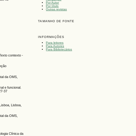
Por Autor
Por título
Outras revistas
TAMANHO DE FONTE
INFORMAÇÕES
Para leitores
Para Autores
Para Bibliotecários
Texto contexto -
enção
tal da OMS,
l e funcional.
27-37
isboa, Lisboa,
tal da OMS,
logia Clínica da