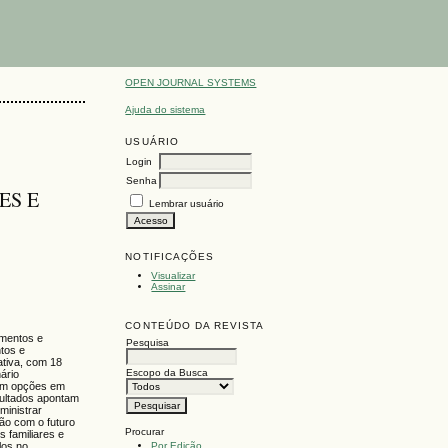
OPEN JOURNAL SYSTEMS
Ajuda do sistema
USUÁRIO
Login
Senha
ES E
Lembrar usuário
NOTIFICAÇÕES
Visualizar
Assinar
CONTEÚDO DA REVISTA
imentos e
Pesquisa
tos e
ativa, com 18
Escopo da Busca
ário
com opções em
sultados apontam
ministrar
ão com o futuro
Procurar
 familiares e
Por Edição
los no