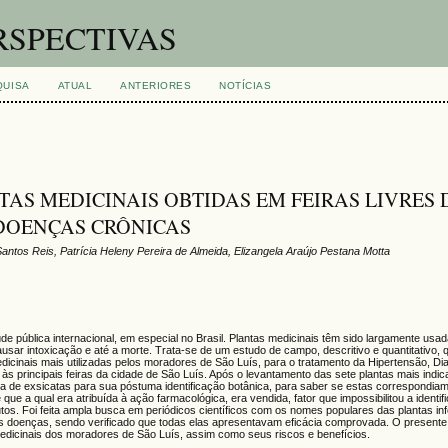
RSPECTIVAS
QUISA
ATUAL
ANTERIORES
NOTÍCIAS
AS MEDICINAIS OBTIDAS EM FEIRAS LIVRES 
 DOENÇAS CRÔNICAS
antos Reis, Patrícia Heleny Pereira de Almeida, Elizangela Araújo Pestana Motta
ública internacional, em especial no Brasil. Plantas medicinais têm sido largamente usada
ar intoxicação e até a morte. Trata-se de um estudo de campo, descritivo e quantitativo, q
s medicinais mais utilizadas pelos moradores de São Luís, para o tratamento da Hipertensão, D
às principais feiras da cidade de São Luís. Após o levantamento das sete plantas mais indi
de exsicatas para sua póstuma identificação botânica, para saber se estas correspondiam
ue a qual era atribuída à ação farmacológica, era vendida, fator que impossibilitou a identif
os. Foi feita ampla busca em periódicos científicos com os nomes populares das plantas i
o das doenças, sendo verificado que todas elas apresentavam eficácia comprovada. O present
edicinais dos moradores de São Luís, assim como seus riscos e benefícios.