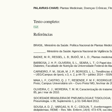
PALAVRAS-CHAVE:
Plantas Medicinais; Doenças Crônicas; Fit
Texto completo:
PDF
Referências
BRASIL. Ministério da Saúde. Política Nacional de Plantas Medici
________. Ministério da Saúde: Agencia Nacional de Vigilância S
BADKE, M. R.; RESSEL, L. B.; BUDÓ, M. L. D.; Plantas medicinais
BARBOSA, J. H. P.; OLIVEIRA, S. L., SEARA, L. T.; O Papel d
Diabetes; Faculdade de Nutrição da Universidade Federal de Alag
CARNEIRO, F. M.; SILVA, M. J. P.; BORGES, L. L.; Tendências do
– UEG/Campus de Iporá, v.3, n. 2, p.44-75 – jul/dez 2014 – ISS
MAIA, L. F.; CASTRO, Q. J. T.; RESENDE, F. M. F.; RODRIGUES, 
Preto; Campus Universitário s/n – Ouro Preto/ MG; fev/mar de 2
OLIVEIRA, C. J.; MOREIRA, T. M. M; Caracterização do tratamento
85, jan./ mar de 2010.
SOCIEDADE BRASILEIRA DE PNEUMOLOGIA E TISIOLOGIA; Diretriz
Pneumologia. v.38, Suplemento 1, p.S1-S46 Abril 2012.
SOUSA, A. D. Z.; VARGAS, N. R. C.; CEOLIN, T.; A enfermagem di
dislipidemias; REME – Rev. Min. Enferm.;14(4): 473-478, out./dez