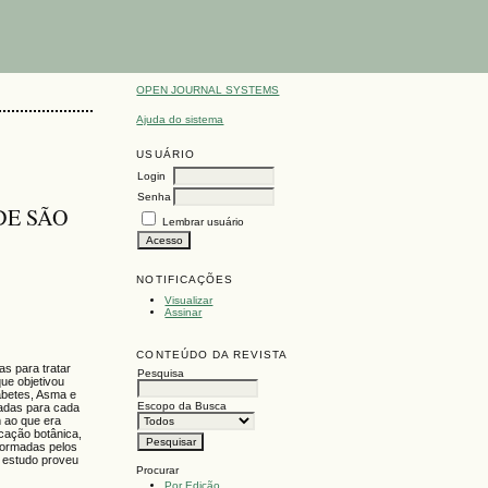
OPEN JOURNAL SYSTEMS
Ajuda do sistema
USUÁRIO
Login
Senha
DE SÃO
Lembrar usuário
NOTIFICAÇÕES
Visualizar
Assinar
CONTEÚDO DA REVISTA
s para tratar
Pesquisa
ue objetivou
iabetes, Asma e
Escopo da Busca
cadas para cada
 ao que era
icação botânica,
nformadas pelos
e estudo proveu
Procurar
Por Edição