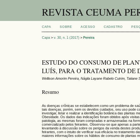
REVISTA CEUMA PE
CAPA
SOBRE
ACESSO
CADASTRO
PES
Capa
>
v. 30, n. 1 (2017)
>
Pereira
ESTUDO DO CONSUMO DE PLANT
LUÍS, PARA O TRATAMENTO DE
Wellison Amorim Pereira, Nágila Layane Rabelo Cutrim, Tatiane S
Resumo
As doenças crônicas se estabelecem como um problema de saúde p
tais doenças, porém, sem os devidos cuidados, seu uso pode caus
investigar, listar e realizar a identificação botânica das planta
Obesidade. Os dados das indicações foram obtidos após visitas 
patologia, as mesmas foram compradas e armazenadas na forma 
comercializado pelos feirantes. Observou-se que apenas a parte q
levantando à discussão sobre os perigos da venda destes produt
feirantes, com o intuito de verificar sua eficácia no tratament
maiores informações sobre os hábitos de consumo de plantas m