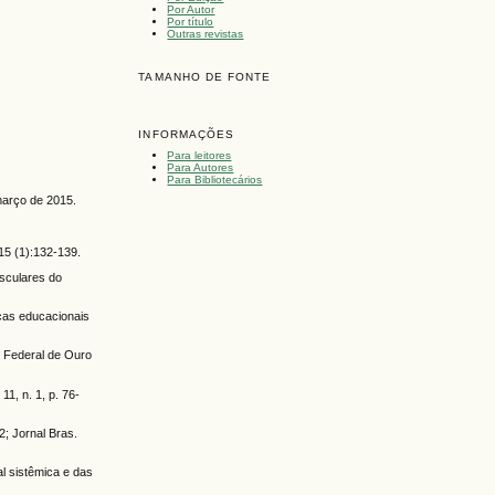
Por Autor
Por título
Outras revistas
TAMANHO DE FONTE
INFORMAÇÕES
Para leitores
Para Autores
Para Bibliotecários
 março de 2015.
15 (1):132-139.
sculares do
icas educacionais
e Federal de Ouro
1, n. 1, p. 76-
; Jornal Bras.
l sistêmica e das