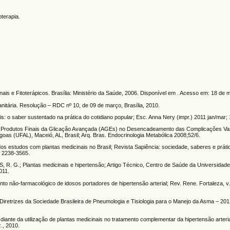
oterapia
.
nais e Fitoterápicos. Brasília: Ministério da Saúde, 2006. Disponível em . Acesso em: 18 de
anitária. Resolução – RDC nº 10, de 09 de março, Brasília, 2010.
: o saber sustentado na prática do cotidiano popular; Esc. Anna Nery (impr.) 2011 jan/mar; 
os Produtos Finais da Glicação Avançada (AGEs) no Desencadeamento das Complicações Va
oas (UFAL), Maceió, AL, Brasil; Arq. Bras. Endocrinologia Metabólica 2008;52/6.
s estudos com plantas medicinais no Brasil; Revista Sapiência: sociedade, saberes e prát
N 2238-3565.
R. G.; Plantas medicinais e hipertensão; Artigo Técnico, Centro de Saúde da Universidad
011.
 não-farmacológico de idosos portadores de hipertensão arterial; Rev. Rene. Fortaleza, v. 1
es da Sociedade Brasileira de Pneumologia e Tisiologia para o Manejo da Asma – 2012
ante da utilização de plantas medicinais no tratamento complementar da hipertensão arteria
., 2010.