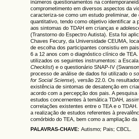
inúmeros questionamentos na contemporaneida
comprometimento em diversos aspectos da vida
caracteriza-se como um estudo preliminar, de 
quantitativo, tendo como objetivo identificar 
aos sintomas do TDAH em crianças e adolesc
(Transtorno do Espectro Autista). Esta foi apli
Chaves Fecury, da Universidade CEUMA, local
de escolha dos participantes consistiu em pai
6 a 12 anos com o diagnóstico clínico de TEA.
utilizados os seguintes instrumentos: a Escal
Checklist
) e o questionário SNAP-IV (Swanson
processo de análise de dados foi utilizado o
so
for Social Sciense
), versão 22.0. Os resultad
existência de sintomas de desatenção em cria
acordo com a percepção dos pais. A pesquisa 
estudos concernentes à temática TDAH, assim
correlações existentes entre o TEA e o TDAH. 
a realização de estudos referentes à prevalê
comórbido do TEA, bem como a ampliação da a
PALAVRAS-CHAVE:
Autismo; Pais; CBCL.