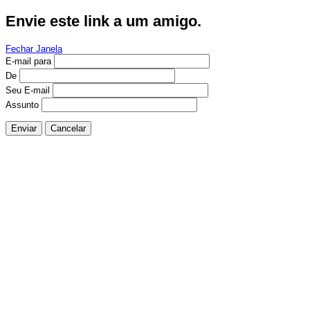
Envie este link a um amigo.
Fechar Janela
E-mail para
De
Seu E-mail
Assunto
Enviar
Cancelar